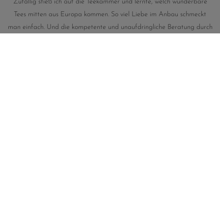
Zufällig stieß ich auf die Teekammer und lernte, welch wunderbare
Tees mitten aus Europa kommen. So viel Liebe im Anbau schmeckt
man einfach. Und die kompetente und unaufdringliche Beratung durch
Sandra von der Teekammer hat die Vorfreude nur noch gesteigert. Die
Lieferung war superschnell und pünktlich. Bestnoten in jeder Hinsicht.
Immer wieder gerne!
A. Grimm, Weimar
★
★
★
★
★
Ohne jede Herbe schmeckt der Pipa Cha aus Portugal ganz dezent
fruchtig. Aber nur so, dass er an einen guten Wein leise erinnert - sehr
erwachsen.“
J. Kremer, Köln