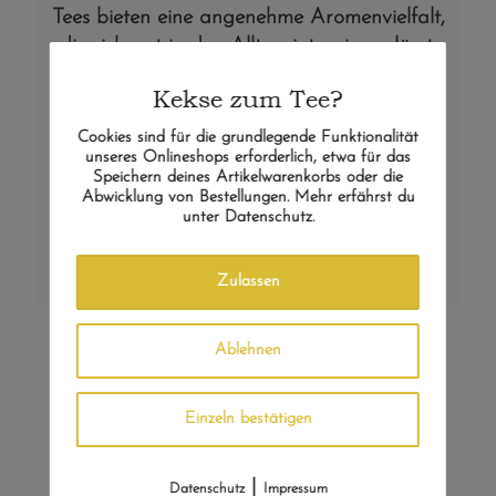
Tees bieten eine angenehme Aromenvielfalt,
die sich gut in den Alltag integrieren lässt.
Unsere Mischungen werden vom Apotheker
Kekse zum Tee?
und Spezialisten für Heilkräuter, Marcel
Burghardt, komponiert.
Cookies sind für die grundlegende Funktionalität
unseres Onlineshops erforderlich, etwa für das
Alle Kräuter werden schonend verarbeitet,
Speichern deines Artikelwarenkorbs oder die
Abwicklung von Bestellungen. Mehr erfährst du
um den natürlichen Geschmack und den
unter Datenschutz.
Gehalt an wertvollen Inhaltsstoffen zu
bewahren.
Zulassen
Ablehnen
Einzeln bestätigen
|
Datenschutz
Impressum