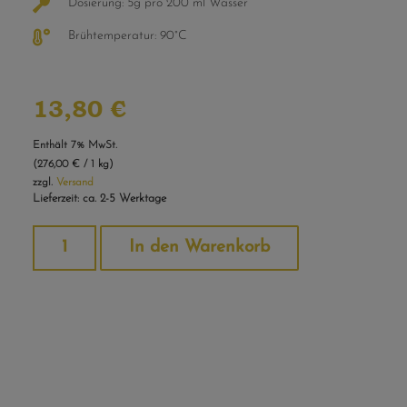
Dosierung: 5g pro 200 ml Wasser
Brühtemperatur: 90°C
13,80
€
Enthält 7% MwSt.
(
276,00
€
/ 1 kg)
zzgl.
Versand
Lieferzeit: ca. 2-5 Werktage
Alternative:
In den Warenkorb