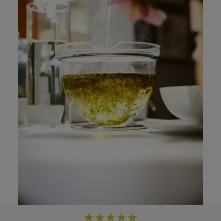
★
★
★
★
★