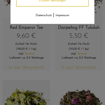
Einzeln bestätigen
|
Datenschutz
Impressum
Red Emperor Tee
Darjeeling FF Tukdah
9,60
€
5,50
€
Enthält 7% MwSt.
Enthält 7% MwSt.
(
192,00
€
/ 1 kg)
(
110,00
€
/ 1 kg)
zzgl.
Versand
zzgl.
Versand
Lieferzeit: ca. 2-5 Werktage
Lieferzeit: ca. 2-5 Werktage
In den Warenkorb
In den Warenkorb