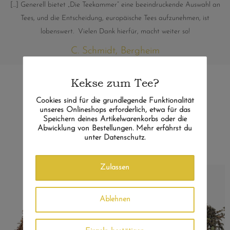
[...] Generell bietet „Die Teekammer“ eine beeindruckende Auswahl an
Tees, und die Entscheidung, europäische Tees aufzunehmen, ist
lobenswert. Vielen Dank hierfür, macht weiter so!
C. Schmidt, Bergheim
Kekse zum Tee?
Vielleicht auch noch
Cookies sind für die grundlegende Funktionalität
unseres Onlineshops erforderlich, etwa für das
interessant?
Speichern deines Artikelwarenkorbs oder die
Abwicklung von Bestellungen. Mehr erfährst du
unter Datenschutz.
Zulassen
Ablehnen