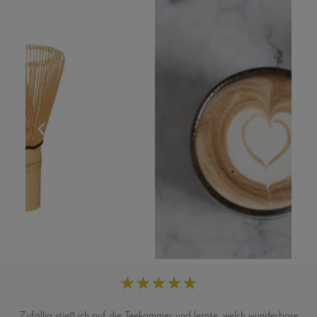
★
★
★
★
★
Zufällig stieß ich auf die Teekammer und lernte, welch wunderbare