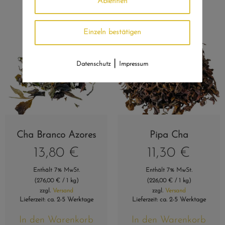
Ablehnen
Einzeln bestätigen
|
Datenschutz
Impressum
Cha Branco Azores
Pipa Cha
13,80
€
11,30
€
Enthält 7% MwSt.
Enthält 7% MwSt.
(
276,00
€
/ 1 kg)
(
226,00
€
/ 1 kg)
zzgl.
Versand
zzgl.
Versand
Lieferzeit: ca. 2-5 Werktage
Lieferzeit: ca. 2-5 Werktage
In den Warenkorb
In den Warenkorb