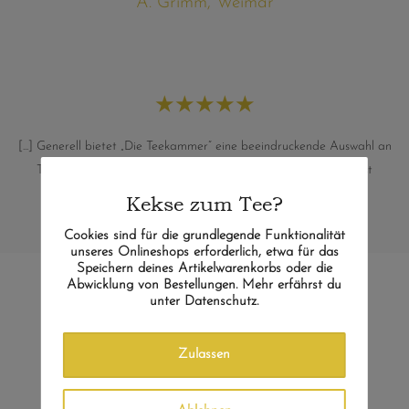
A. Grimm, Weimar
★
★
★
★
★
[...] Generell bietet „Die Teekammer“ eine beeindruckende Auswahl an
Tees, und die Entscheidung, europäische Tees aufzunehmen, ist
lobenswert. Vielen Dank hierfür, macht weiter so!
Kekse zum Tee?
C. Schmidt, Bergheim
Cookies sind für die grundlegende Funktionalität
unseres Onlineshops erforderlich, etwa für das
Speichern deines Artikelwarenkorbs oder die
Abwicklung von Bestellungen. Mehr erfährst du
unter Datenschutz.
Vielleicht auch noch
interessant?
Zulassen