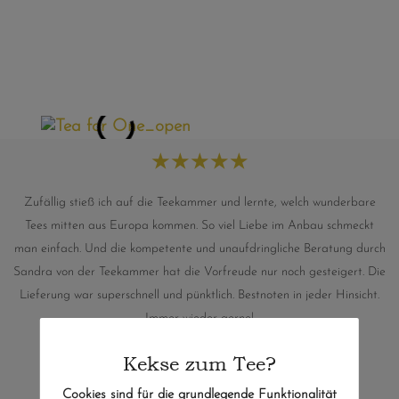
★
★
★
★
★
Zufällig stieß ich auf die Teekammer und lernte, welch wunderbare
Tees mitten aus Europa kommen. So viel Liebe im Anbau schmeckt
man einfach. Und die kompetente und unaufdringliche Beratung durch
Sandra von der Teekammer hat die Vorfreude nur noch gesteigert. Die
Lieferung war superschnell und pünktlich. Bestnoten in jeder Hinsicht.
Immer wieder gerne!
A. Grimm, Weimar
Kekse zum Tee?
Cookies sind für die grundlegende Funktionalität