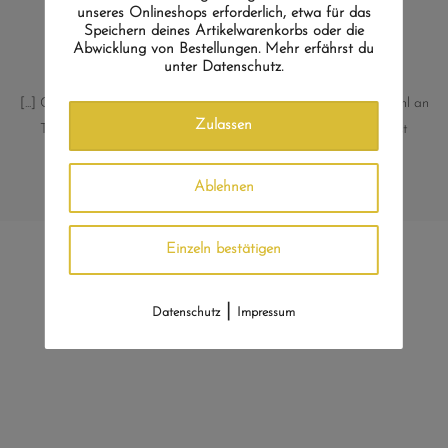
unseres Onlineshops erforderlich, etwa für das
Speichern deines Artikelwarenkorbs oder die
Abwicklung von Bestellungen. Mehr erfährst du
★
★
★
★
★
unter Datenschutz.
[...] Generell bietet „Die Teekammer“ eine beeindruckende Auswahl an
Zulassen
Tees, und die Entscheidung, europäische Tees aufzunehmen, ist
lobenswert. Vielen Dank hierfür, macht weiter so!
Ablehnen
C. Schmidt, Bergheim
Einzeln bestätigen
Vielleicht auch noch
|
Datenschutz
Impressum
interessant?