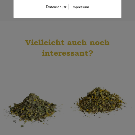
lobenswert. Vielen Dank hierfür, macht weiter so!
|
Datenschutz
Impressum
C. Schmidt, Bergheim
Vielleicht auch noch
interessant?