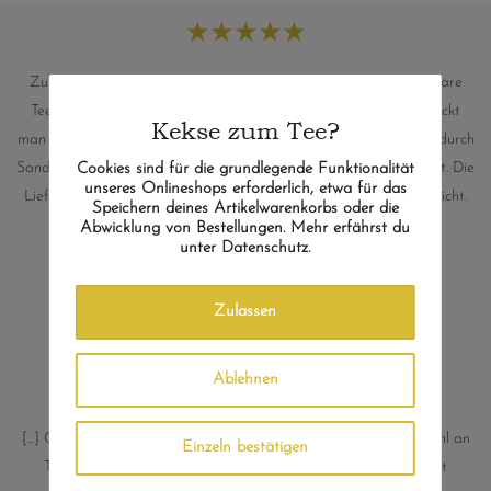
★
★
★
★
★
Zufällig stieß ich auf die Teekammer und lernte, welch wunderbare
Tees mitten aus Europa kommen. So viel Liebe im Anbau schmeckt
Kekse zum Tee?
man einfach. Und die kompetente und unaufdringliche Beratung durch
Sandra von der Teekammer hat die Vorfreude nur noch gesteigert. Die
Cookies sind für die grundlegende Funktionalität
unseres Onlineshops erforderlich, etwa für das
Lieferung war superschnell und pünktlich. Bestnoten in jeder Hinsicht.
Speichern deines Artikelwarenkorbs oder die
Immer wieder gerne!
Abwicklung von Bestellungen. Mehr erfährst du
unter Datenschutz.
A. Grimm, Weimar
Zulassen
Ablehnen
★
★
★
★
★
[...] Generell bietet „Die Teekammer“ eine beeindruckende Auswahl an
Einzeln bestätigen
Tees, und die Entscheidung, europäische Tees aufzunehmen, ist