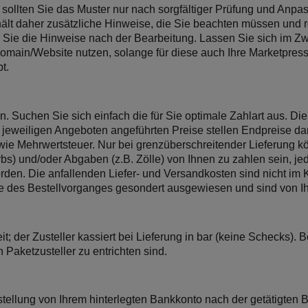
 sollten Sie das Muster nur nach sorgfältiger Prüfung und Anpa
lt daher zusätzliche Hinweise, die Sie beachten müssen und r
 Sie die Hinweise nach der Bearbeitung. Lassen Sie sich im Zwei
omain/Website nutzen, solange für diese auch Ihre Marketpress-
t.
n. Suchen Sie sich einfach die für Sie optimale Zahlart aus. Di
jeweiligen Angeboten angeführten Preise stellen Endpreise dar.
wie Mehrwertsteuer. Nur bei grenzüberschreitender Lieferung kö
bs) und/oder Abgaben (z.B. Zölle) von Ihnen zu zahlen sein, je
rden. Die anfallenden Liefer- und Versandkosten sind nicht im Ka
e des Bestellvorganges gesondert ausgewiesen und sind von Ih
t; der Zusteller kassiert bei Lieferung in bar (keine Schecks).
Paketzusteller zu entrichten sind.
ellung von Ihrem hinterlegten Bankkonto nach der getätigten Be