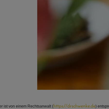
 ist von einem Rechtsanwalt (
https://drschwenke.de
) entsp