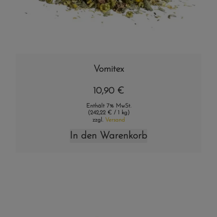
Vomitex
10,90
€
Enthält 7% MwSt.
(
242,22
€
/ 1 kg)
zzgl.
Versand
In den Warenkorb