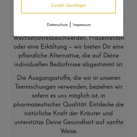
Mit unserem pharmazeutischen
Einzeln bestätigen
Fachwissen finden wir die passende
Kräutermischung für Dein Wohlbefinden.
|
Datenschutz
Impressum
Ob Blasenentzündung,
Wechseljahresbeschwerden, Frauenleiden
oder eine Erkältung – wir bieten Dir eine
pflanzliche Alternative, die auf Deine
individuellen Bedürfnisse abgestimmt ist.
Die Ausgangsstoffe, die wir in unseren
Teemischungen verwenden, beziehen wir
sofern es uns möglich ist, in
pharmazeutischer Qualität. Entdecke die
natürliche Kraft der Kräuter und
unterstütze Deine Gesundheit auf sanfte
Weise.