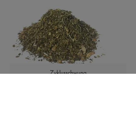
Zyklusschwung
11,50
€
Enthält 7% MwSt.
(
115,00
€
/ 1 kg)
zzgl.
Versand
In den Warenkorb