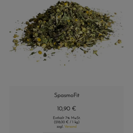
SpasmoFit
10,90
€
Enthält 7% MwSt.
(
218,00
€
/ 1 kg)
zzgl.
Versand