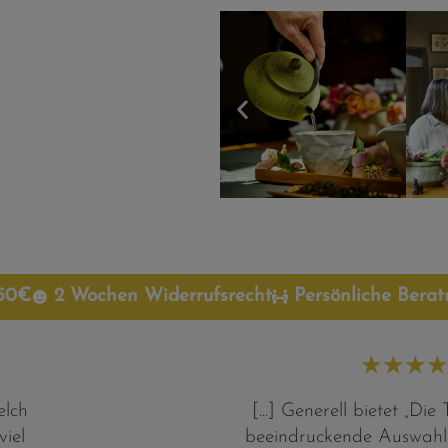
 50€
2 Wochen Widerrufsrecht
Persönliche Bera
★
★
★
★
elch
[...] Generell bietet „Di
iel
beeindruckende Auswahl 