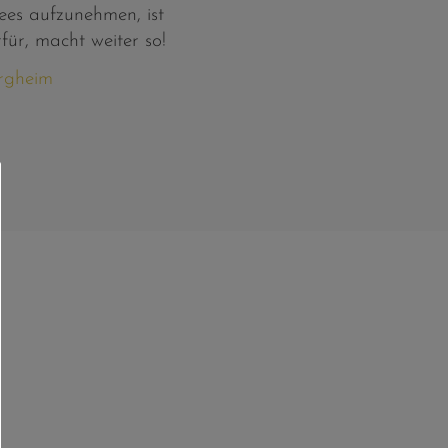
ees aufzunehmen, ist
für, macht weiter so!
ergheim