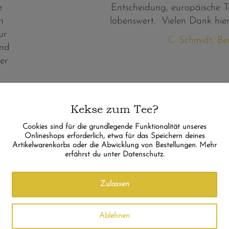
e
Entscheidung, europäische T
h
lobenswert. Vielen Dank hier
ur
C. Schmidt, B
und
er
Kekse zum Tee?
Cookies sind für die grundlegende Funktionalität unseres
Onlineshops erforderlich, etwa für das Speichern deines
Artikelwarenkorbs oder die Abwicklung von Bestellungen. Mehr
erfährst du unter Datenschutz.
t auch noch interessant?
Zulassen
Ablehnen