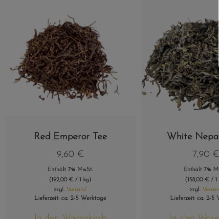
Red Emperor Tee
White Nepal
9,60
€
7,90
Enthält 7% MwSt.
Enthält 7% M
(
192,00
€
/ 1 kg)
(
158,00
€
/ 1
zzgl.
Versand
zzgl.
Versa
Lieferzeit: ca. 2-5 Werktage
Lieferzeit: ca. 2-5
In den Warenkorb
In den War