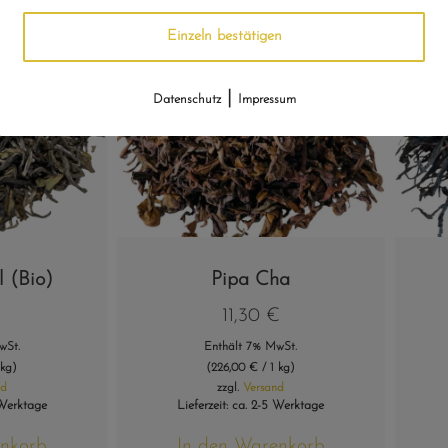
Einzeln bestätigen
|
Datenschutz
Impressum
 (Bio)
Pipa Cha
€
11,30
€
wSt.
Enthält 7% MwSt.
 kg)
(
226,00
€
/ 1 kg)
nd
zzgl.
Versand
 Werktage
Lieferzeit: ca. 2-5 Werktage
enkorb
In den Warenkorb