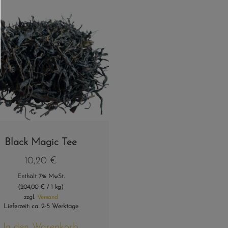
Black Magic Tee
10,20
€
Enthält 7% MwSt.
(
204,00
€
/ 1 kg)
zzgl.
Versand
Lieferzeit: ca. 2-5 Werktage
In den Warenkorb