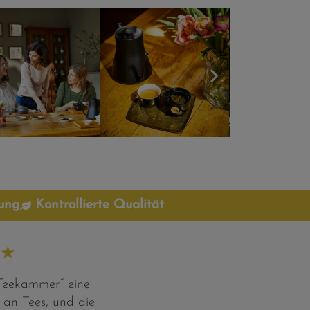
tung
Kontrollierte Qualität
★
e Teekammer“ eine
an Tees, und die