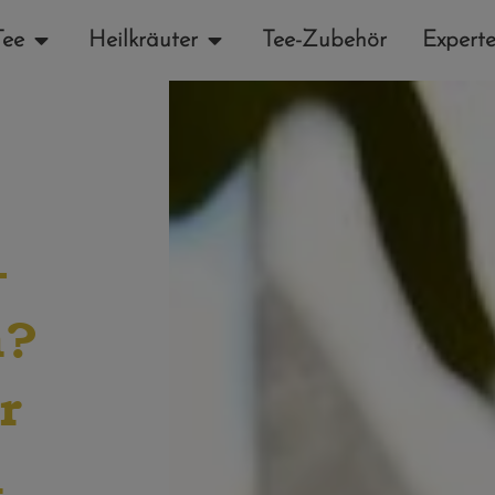
Tee
Heilkräuter
Tee-Zubehör
Experte
-
n?
r
n