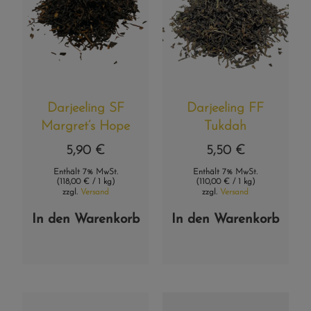
Darjeeling SF
Darjeeling FF
Margret’s Hope
Tukdah
5,90
€
5,50
€
Enthält 7% MwSt.
Enthält 7% MwSt.
(
118,00
€
/ 1 kg)
(
110,00
€
/ 1 kg)
zzgl.
Versand
zzgl.
Versand
In den Warenkorb
In den Warenkorb