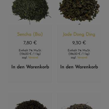
Sencha (Bio)
Jade Dong Ding
7,80
€
9,30
€
Enthält 7% MwSt.
Enthält 7% MwSt.
(
156,00
€
/ 1 kg)
(
186,00
€
/ 1 kg)
zzgl.
Versand
zzgl.
Versand
In den Warenkorb
In den Warenkorb