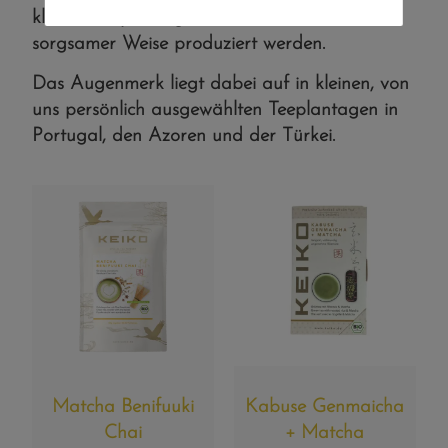
kleinen Teeplantagen in handwerklicher und
sorgsamer Weise produziert werden.
Das Augenmerk liegt dabei auf in kleinen, von
uns persönlich ausgewählten Teeplantagen in
Portugal, den Azoren und der Türkei.
Matcha Benifuuki
Kabuse Genmaicha
Chai
+ Matcha