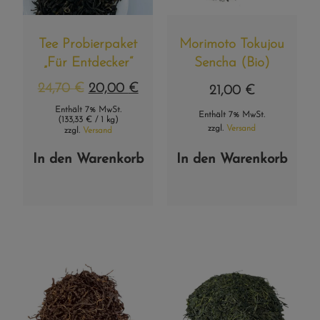
Tee Probierpaket
Morimoto Tokujou
„Für Entdecker“
Sencha (Bio)
24,70
€
20,00
€
21,00
€
Enthält 7% MwSt.
Enthält 7% MwSt.
(
133,33
€
/ 1 kg)
zzgl.
Versand
zzgl.
Versand
In den Warenkorb
In den Warenkorb