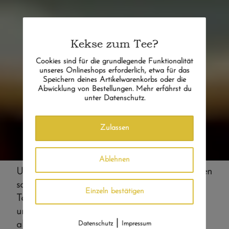
Kekse zum Tee?
Cookies sind für die grundlegende Funktionalität
unseres Onlineshops erforderlich, etwa für das
Speichern deines Artikelwarenkorbs oder die
Abwicklung von Bestellungen. Mehr erfährst du
unter Datenschutz.
Zulassen
Ablehnen
Unsere Genusstees aus Europa gehören zu den
sogenannten „speciality teas“. Das sind die
Einzeln bestätigen
Teesorten, die überwiegend von der
ursprünglichen Teepflanze Camellia sinensis
|
abstammen und die als lose Blattware auf
Datenschutz
Impressum