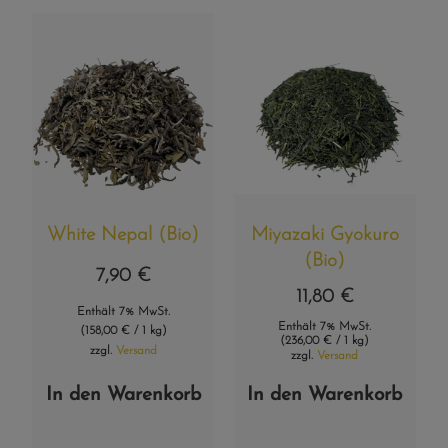
White Nepal (Bio)
Miyazaki Gyokuro
(Bio)
7,90
€
11,80
€
Enthält 7% MwSt.
Enthält 7% MwSt.
(
158,00
€
/ 1 kg)
(
236,00
€
/ 1 kg)
zzgl.
Versand
zzgl.
Versand
In den Warenkorb
In den Warenkorb